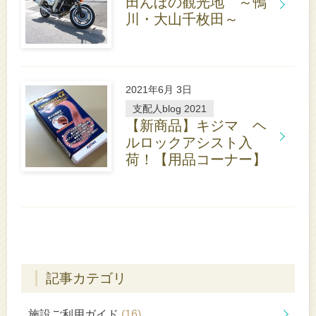
田んぼの観光地 ～鴨
川・大山千枚田～
詳
し
く
は
こ
2021年6月 3日
ち
ら
支配人blog 2021
【新商品】キジマ ヘ
ルロックアシスト入
荷！【用品コーナー】
詳
し
く
は
こ
ち
ら
記事カテゴリ
施設ご利用ガイド
(16)