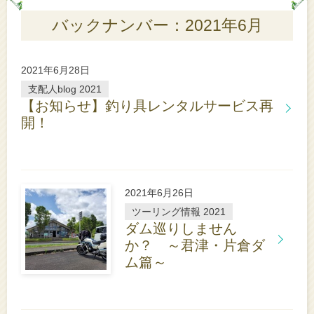
バックナンバー：2021年6月
2021年6月28日
支配人blog 2021
【お知らせ】釣り具レンタルサービス再
開！
詳
し
く
は
こ
2021年6月26日
ち
ら
ツーリング情報 2021
ダム巡りしません
か？ ～君津・片倉ダ
ム篇～
詳
し
く
は