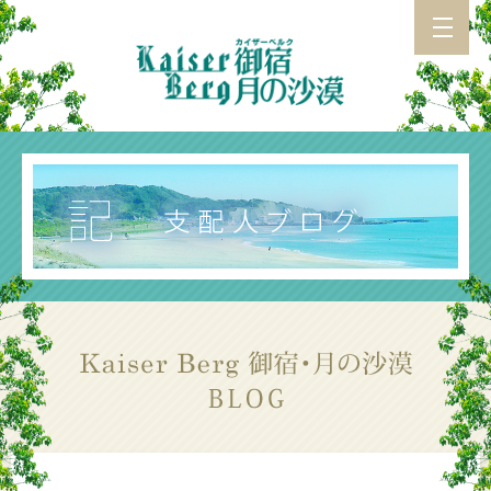
カイザーベルク 御宿・月の沙漠 TOP
施設紹介
アクセス
お食事
支配人ブログ
カイザーベルク総合TOP