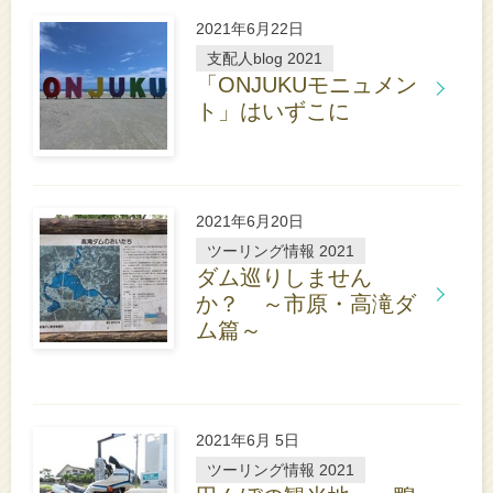
こ
ち
2021年6月22日
ら
支配人blog 2021
「ONJUKUモニュメン
ト」はいずこに
詳
し
く
は
こ
2021年6月20日
ち
ら
ツーリング情報 2021
ダム巡りしません
か？ ～市原・高滝ダ
ム篇～
詳
し
く
は
こ
ち
2021年6月 5日
ら
ツーリング情報 2021